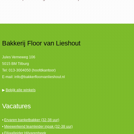
Bakkerij Floor van Lieshout
Jules Verneweg 106
5015 BM Tilburg
Tel:
013-3004050 (hoofdkantoor)
E-mail:
info@bakkerfloorvanlieshout.nl
▶
Bekijk alle winkels
Vacatures
•
Ervaren banketbakker (32-38 uur)
•
Meewerkend teamleider inpak (32-38 uur)
•
Filiaalleider Hilvarenbeek