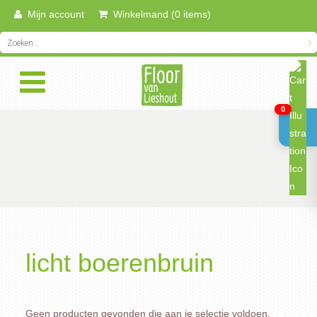
Mijn account
Winkelmand (0 items)
0
licht boerenbruin
Geen producten gevonden die aan je selectie voldoen.