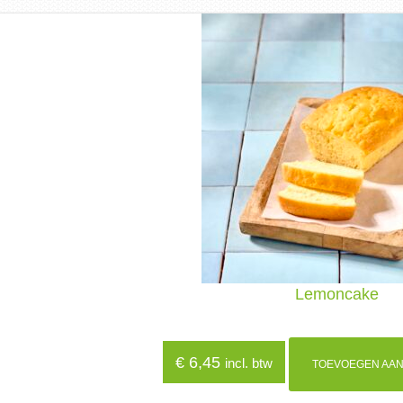
Lemoncake
€
6,45
incl. btw
TOEVOEGEN AAN