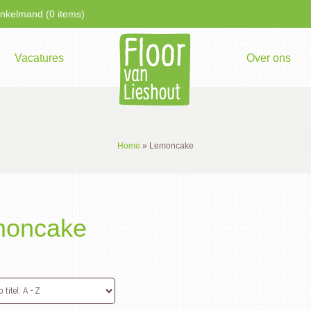
kelmand (0 items)
Vacatures
Over ons
Home
»
Lemoncake
moncake