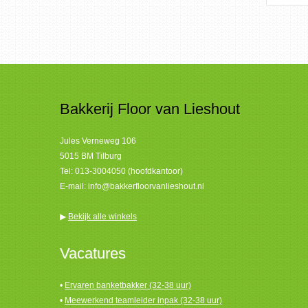
Bakkerij Floor van Lieshout
Jules Verneweg 106
5015 BM Tilburg
Tel:
013-3004050 (hoofdkantoor)
E-mail:
info@bakkerfloorvanlieshout.nl
▶
Bekijk alle winkels
Vacatures
•
Ervaren banketbakker (32-38 uur)
•
Meewerkend teamleider inpak (32-38 uur)