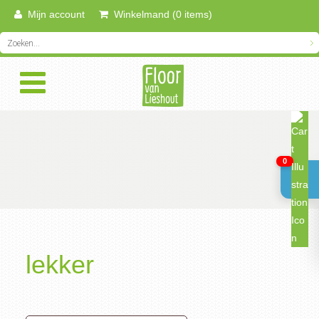
Mijn account
Winkelmand (0 items)
0
lekker