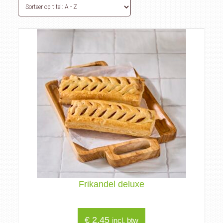
Frikandel deluxe
€
2,45
incl. btw