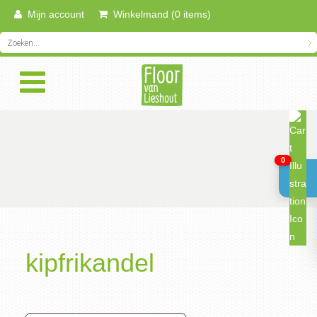
Mijn account
Winkelmand (0 items)
0
kipfrikandel