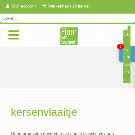
Mijn account
Winkelmand (0 items)
0
kersenvlaaitje
Geen producten gevonden die aan je selectie voldoen.