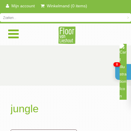
Mijn account
Winkelmand (0 items)
0
jungle