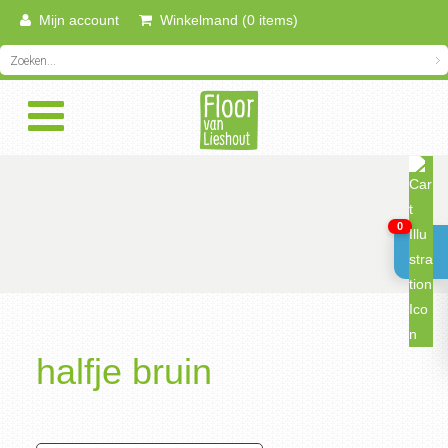
Mijn account
Winkelmand (0 items)
0
halfje bruin