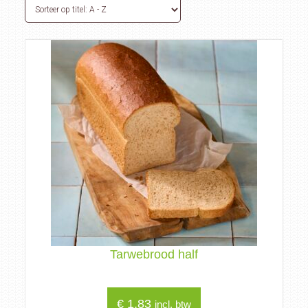
Tarwebrood half
€
1,83
incl. btw