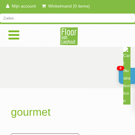
Mijn account
Winkelmand (0 items)
0
gourmet