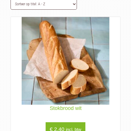
Stokbrood wit
€
2,40
incl. btw