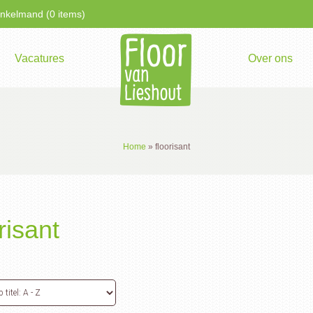
kelmand (0 items)
Vacatures
Over ons
Home
»
floorisant
risant