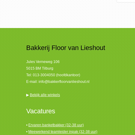
Bakkerij Floor van Lieshout
Jules Verneweg 106
5015 BM Tilburg
Tel:
013-3004050 (hoofdkantoor)
E-mail:
info@bakkerfloorvanlieshout.nl
▶
Bekijk alle winkels
Vacatures
•
Ervaren banketbakker (32-38 uur)
•
Meewerkend teamleider inpak (32-38 uur)