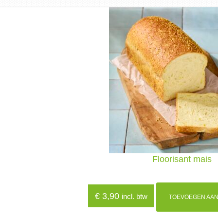
Floorisant mais
€
3,90
incl. btw
TOEVOEGEN AAN