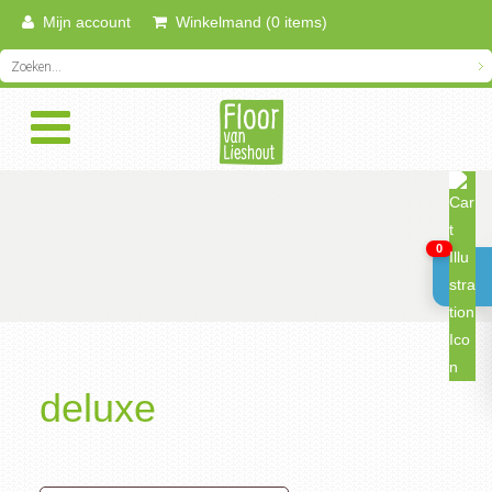
Mijn account
Winkelmand (0 items)
0
deluxe