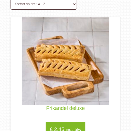
Frikandel deluxe
€
2,45
incl. btw