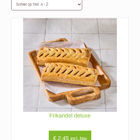
Frikandel deluxe
€
2,45
incl. btw