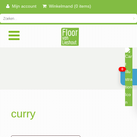
Mijn account
Winkelmand (0 items)
0
curry