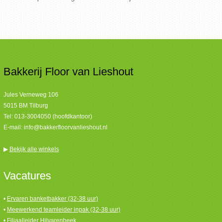
Bakkerij Floor van Lieshout
Jules Verneweg 106
5015 BM Tilburg
Tel:
013-3004050 (hoofdkantoor)
E-mail:
info@bakkerfloorvanlieshout.nl
▶
Bekijk alle winkels
Vacatures
•
Ervaren banketbakker (32-38 uur)
•
Meewerkend teamleider inpak (32-38 uur)
•
Filiaalleider Hilvarenbeek