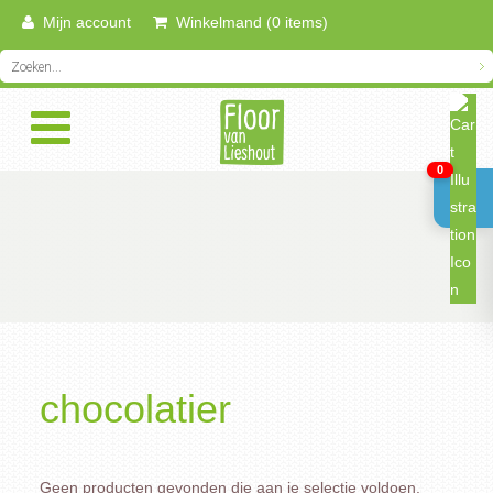
Mijn account
Winkelmand (0 items)
0
chocolatier
Geen producten gevonden die aan je selectie voldoen.