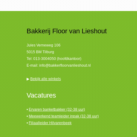
Bakkerij Floor van Lieshout
Jules Verneweg 106
5015 BM Tilburg
Tel:
013-3004050 (hoofdkantoor)
E-mail:
info@bakkerfloorvanlieshout.nl
▶
Bekijk alle winkels
Vacatures
•
Ervaren banketbakker (32-38 uur)
•
Meewerkend teamleider inpak (32-38 uur)
•
Filiaalleider Hilvarenbeek