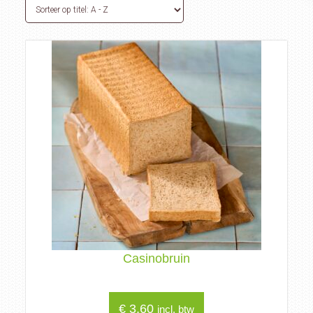
Casinobruin
€
3,60
incl. btw