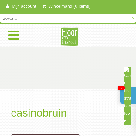
Mijn account
Winkelmand (0 items)
0
casinobruin