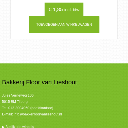
€
1,85
incl. btw
TOEVOEGEN AAN WINKELWAGEN
Bakkerij Floor van Lieshout
Jules Verneweg 106
5015 BM Tilburg
Tel:
013-3004050 (hoofdkantoor)
E-mail:
info@bakkerfloorvanlieshout.nl
▶
Bekijk alle winkels