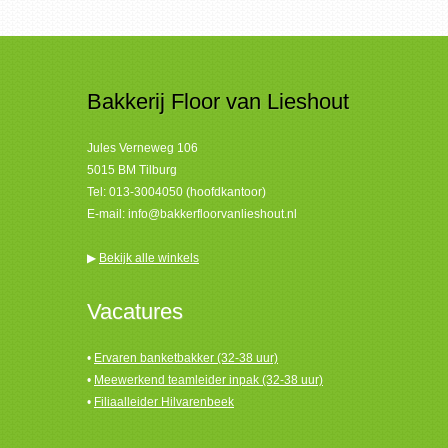
Bakkerij Floor van Lieshout
Jules Verneweg 106
5015 BM Tilburg
Tel:
013-3004050 (hoofdkantoor)
E-mail:
info@bakkerfloorvanlieshout.nl
▶
Bekijk alle winkels
Vacatures
•
Ervaren banketbakker (32-38 uur)
•
Meewerkend teamleider inpak (32-38 uur)
•
Filiaalleider Hilvarenbeek