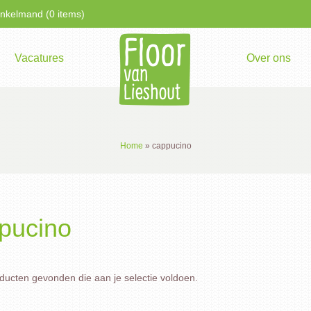
kelmand (0 items)
Vacatures
Over ons
Home
»
cappucino
pucino
ucten gevonden die aan je selectie voldoen.