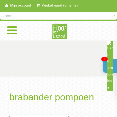
Mijn account
Winkelmand (0 items)
0
brabander pompoen