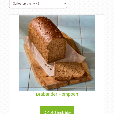
Brabander Pompoen
€
4,40
incl. btw