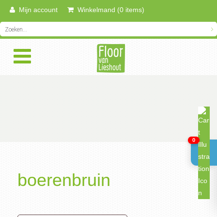
Mijn account
Winkelmand (0 items)
0
boerenbruin