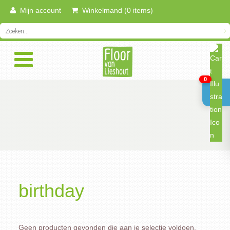
Mijn account
Winkelmand (0 items)
0
birthday
Geen producten gevonden die aan je selectie voldoen.