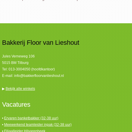
Bakkerij Floor van Lieshout
Jules Verneweg 106
5015 BM Tilburg
Tel:
013-3004050 (hoofdkantoor)
E-mail:
info@bakkerfloorvanlieshout.nl
▶
Bekijk alle winkels
Vacatures
•
Ervaren banketbakker (32-38 uur)
•
Meewerkend teamleider inpak (32-38 uur)
•
Filiaalleider Hilvarenbeek