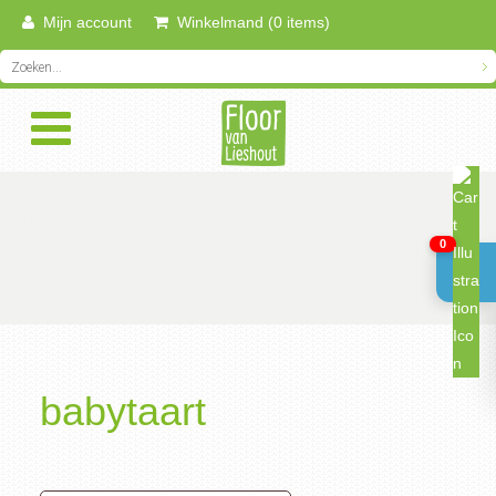
Mijn account
Winkelmand (0 items)
0
babytaart