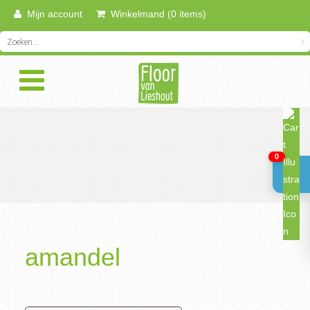
Mijn account
Winkelmand (0 items)
0
amandel