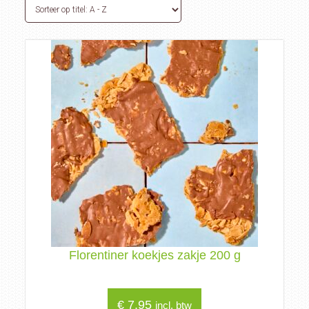
Florentiner koekjes zakje 200 g
€
7,95
incl. btw