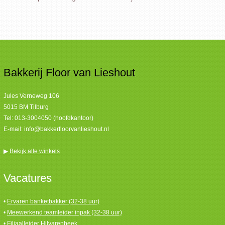
Bakkerij Floor van Lieshout
Jules Verneweg 106
5015 BM Tilburg
Tel:
013-3004050 (hoofdkantoor)
E-mail:
info@bakkerfloorvanlieshout.nl
▶
Bekijk alle winkels
Vacatures
•
Ervaren banketbakker (32-38 uur)
•
Meewerkend teamleider inpak (32-38 uur)
•
Filiaalleider Hilvarenbeek