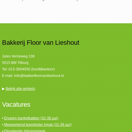
Bakkerij Floor van Lieshout
Jules Verneweg 106
5015 BM Tilburg
Tel:
013-3004050 (hoofdkantoor)
E-mail:
info@bakkerfloorvanlieshout.nl
▶
Bekijk alle winkels
Vacatures
•
Ervaren banketbakker (32-38 uur)
•
Meewerkend teamleider inpak (32-38 uur)
•
Filiaalleider Hilvarenbeek