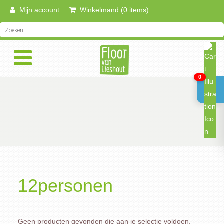
Mijn account
Winkelmand (0 items)
0
12personen
Geen producten gevonden die aan je selectie voldoen.