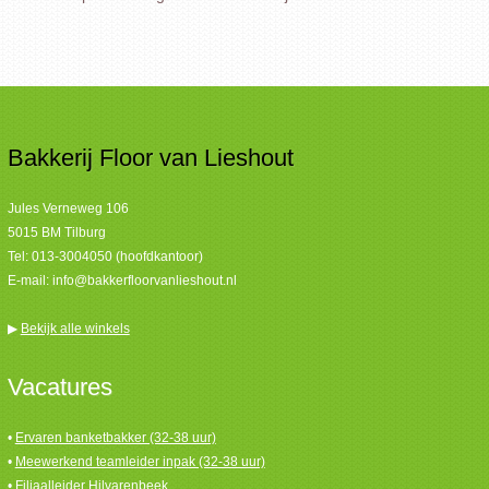
Bakkerij Floor van Lieshout
Jules Verneweg 106
5015 BM Tilburg
Tel:
013-3004050 (hoofdkantoor)
E-mail:
info@bakkerfloorvanlieshout.nl
▶
Bekijk alle winkels
Vacatures
•
Ervaren banketbakker (32-38 uur)
•
Meewerkend teamleider inpak (32-38 uur)
•
Filiaalleider Hilvarenbeek