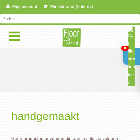
Mijn account
Winkelmand (0 items)
0
handgemaakt
Geen producten gevonden die aan je selectie voldoen.