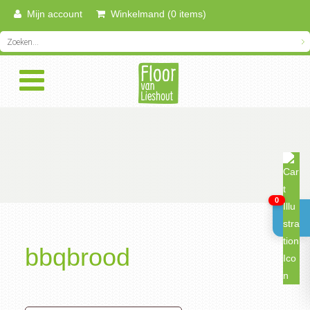
Mijn account
Winkelmand (0 items)
0
bbqbrood