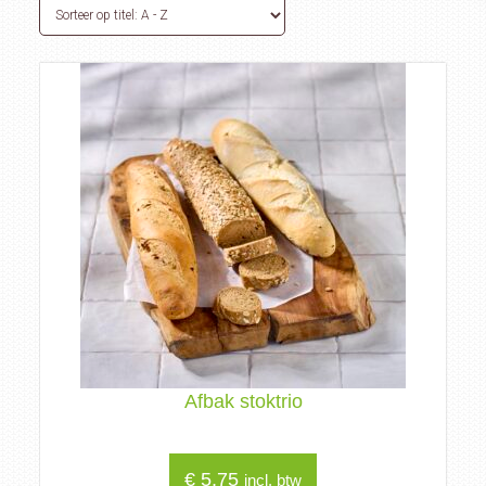
Afbak stoktrio
€
5,75
incl. btw