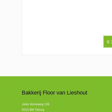
€
1
Bakkerij Floor van Lieshout
Jules Verneweg 106
5015 BM Tilburg