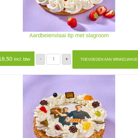
Aardbeienvlaai 8p met slagroom
Aardbeienvlaai
8,50
-
+
incl. btw
TOEVOEGEN AAN WINKELWAG
8p
met
slagroom
aantal