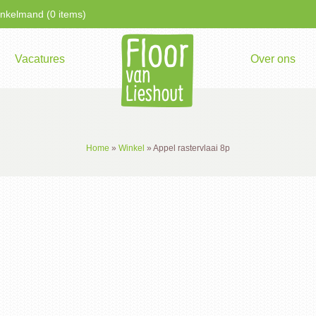
kelmand (0 items)
Vacatures
Over ons
Home
»
Winkel
»
Appel rastervlaai 8p