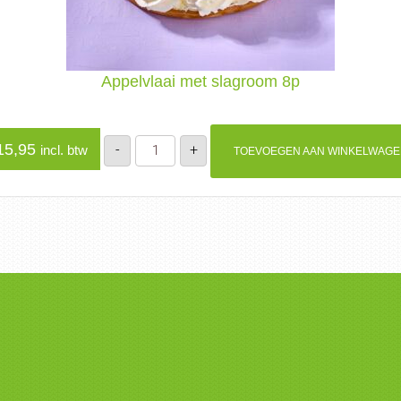
Appelvlaai met slagroom 8p
Appelvlaai
5,95
-
+
incl. btw
TOEVOEGEN AAN WINKELWAG
met
slagroom
8p
aantal