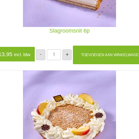
Slagroomsnit 6p
Slagroomsnit
3,95
-
+
incl. btw
TOEVOEGEN AAN WINKELWAG
6p
aantal