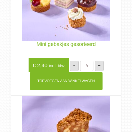
Mini gebakjes gesorteerd
Mini
€
2,40
-
+
incl. btw
gebakjes
gesorteerd
aantal
TOEVOEGEN AAN WINKELWAGEN