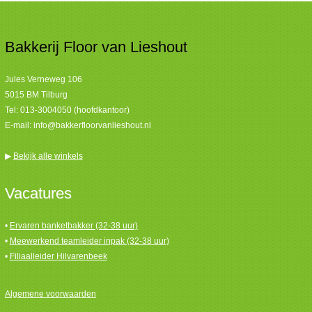
Bakkerij Floor van Lieshout
Jules Verneweg 106
5015 BM Tilburg
Tel:
013-3004050 (hoofdkantoor)
E-mail:
info@bakkerfloorvanlieshout.nl
▶
Bekijk alle winkels
Vacatures
•
Ervaren banketbakker (32-38 uur)
•
Meewerkend teamleider inpak (32-38 uur)
•
Filiaalleider Hilvarenbeek
Algemene voorwaarden