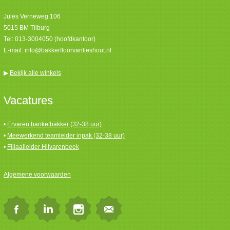
Jules Verneweg 106
5015 BM Tilburg
Tel:
013-3004050 (hoofdkantoor)
E-mail:
info@bakkerfloorvanlieshout.nl
▶
Bekijk alle winkels
Vacatures
•
Ervaren banketbakker (32-38 uur)
•
Meewerkend teamleider inpak (32-38 uur)
•
Filiaalleider Hilvarenbeek
Algemene voorwaarden