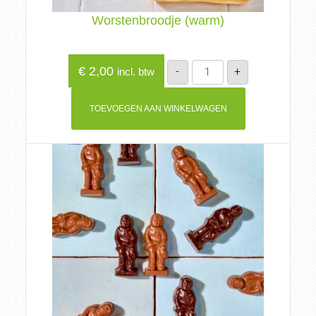
Worstenbroodje (warm)
Worstenbroodje
€
2,00
-
+
incl. btw
(warm)
aantal
TOEVOEGEN AAN WINKELWAGEN