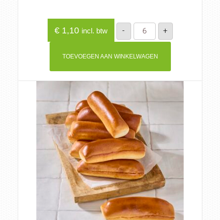
Mini
€
1,10
-
+
incl. btw
worstenbroodje
aantal
TOEVOEGEN AAN WINKELWAGEN