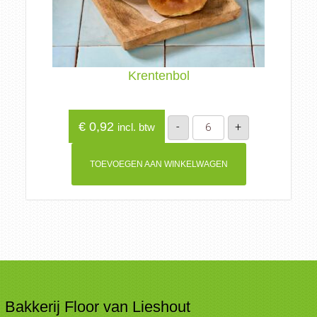
Krentenbol
Krentenbol
€
0,92
-
+
incl. btw
aantal
TOEVOEGEN AAN WINKELWAGEN
Bakkerij Floor van Lieshout