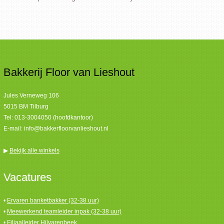
Bakkerij Floor van Lieshout
Jules Verneweg 106
5015 BM Tilburg
Tel:
013-3004050 (hoofdkantoor)
E-mail:
info@bakkerfloorvanlieshout.nl
▶
Bekijk alle winkels
Vacatures
•
Ervaren banketbakker (32-38 uur)
•
Meewerkend teamleider inpak (32-38 uur)
•
Filiaalleider Hilvarenbeek