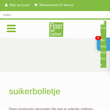
Mijn account
Winkelmand (0 items)
0
suikerbolletje
Geen producten gevonden die aan je selectie voldoen.