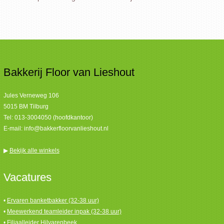
Bakkerij Floor van Lieshout
Jules Verneweg 106
5015 BM Tilburg
Tel:
013-3004050 (hoofdkantoor)
E-mail:
info@bakkerfloorvanlieshout.nl
▶
Bekijk alle winkels
Vacatures
•
Ervaren banketbakker (32-38 uur)
•
Meewerkend teamleider inpak (32-38 uur)
•
Filiaalleider Hilvarenbeek