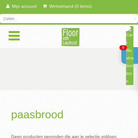
Mijn account
Winkelmand (0 items)
0
paasbrood
Geen producten gevonden die aan je selectie voldoen.