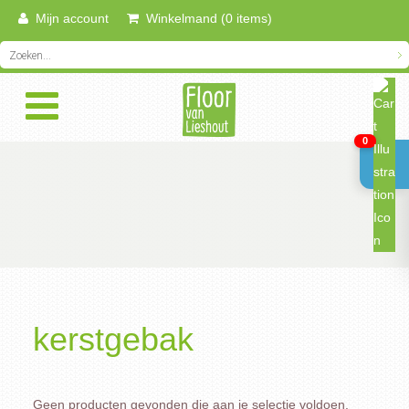
Mijn account
Winkelmand (0 items)
0
kerstgebak
Geen producten gevonden die aan je selectie voldoen.