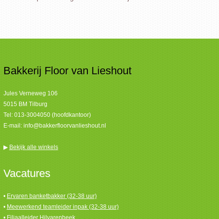
Bakkerij Floor van Lieshout
Jules Verneweg 106
5015 BM Tilburg
Tel:
013-3004050 (hoofdkantoor)
E-mail:
info@bakkerfloorvanlieshout.nl
▶
Bekijk alle winkels
Vacatures
•
Ervaren banketbakker (32-38 uur)
•
Meewerkend teamleider inpak (32-38 uur)
•
Filiaalleider Hilvarenbeek