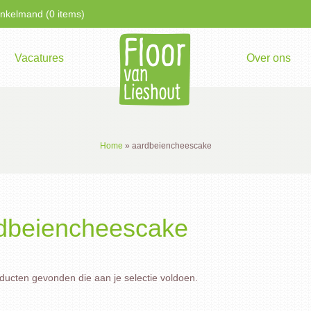
kelmand (0 items)
Vacatures
Over ons
Home
»
aardbeiencheescake
dbeiencheescake
ucten gevonden die aan je selectie voldoen.