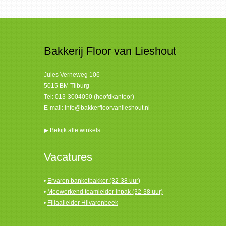
Bakkerij Floor van Lieshout
Jules Verneweg 106
5015 BM Tilburg
Tel:
013-3004050 (hoofdkantoor)
E-mail:
info@bakkerfloorvanlieshout.nl
▶
Bekijk alle winkels
Vacatures
•
Ervaren banketbakker (32-38 uur)
•
Meewerkend teamleider inpak (32-38 uur)
•
Filiaalleider Hilvarenbeek