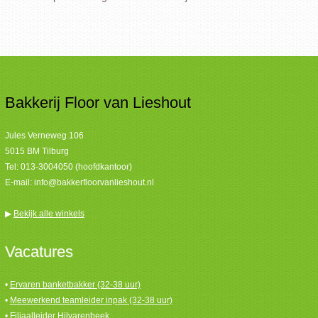
Bakkerij Floor van Lieshout
Jules Verneweg 106
5015 BM Tilburg
Tel:
013-3004050 (hoofdkantoor)
E-mail:
info@bakkerfloorvanlieshout.nl
▶
Bekijk alle winkels
Vacatures
•
Ervaren banketbakker (32-38 uur)
•
Meewerkend teamleider inpak (32-38 uur)
•
Filiaalleider Hilvarenbeek