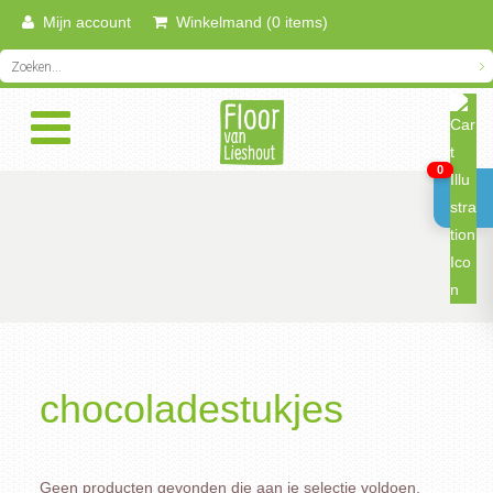
Mijn account
Winkelmand (0 items)
0
chocoladestukjes
Geen producten gevonden die aan je selectie voldoen.